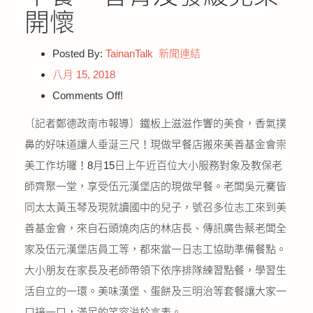
公益義賣
開懷
聯絡我們
Posted By:
TainanTalk
新聞連結
八月 15, 2018
友善連結
Comments Off!
〔記者鄭德政南市報導〕鐵板上滋滋作響的美食，香氣撲
網站地圖
鼻的好味道讓人垂涎三尺！現做早餐店搬來美善基金會崇
美工作坊囉！8月15日上午近百位大小服務對象及教保老
師齊聚一堂，享受伍元漢堡店的現做早餐。老闆吳元騫皆
同太太黃玉琴及現就讀國中的兒子，號召多位志工來到美
善基金會，來自石頭燒肉店的林店長、傳訊廣告蔡老闆全
家及伍元漢堡店員工等，都來當一日志工協助準備餐點。
大小朋友在家長及老師帶領下依序排隊練習點餐，學習生
活自立的一環。美味漢堡、蛋餅及三明治等套餐讓大家一
口接一口，滿足的笑容溢於言表。