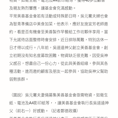
物資，如衛生紙、電池及A4影印紙等，獲得40多位顧客
及親友熱烈響應，讓基金會充滿感動。
平常美善基金會若有活動或特殊節日時，吳元騫夫婦也會
為智青準備店中美食加菜，他表示，應好友施宜芳老師邀
約，看是否有機會至美善製作早餐給工作坊夥伴享用，當
下允諾待店面整修時會安排，近日排除萬難，特別店休一
日才得以成行。八年前，吳道遠神父創立美善基金會，創
立初期沒有知名度募款困難，物資缺乏很克難，因受吳神
父感召，想盡自己一份心力，從此與美善結緣，參與其各
種活動，進而邀約顧客及朋友一起參與，協助吳神父幫助
弱勢族群。
（圖說）吳元騫夫妻倆募集美善基金會亟需物資，如衛生
紙、電池及A4影印紙等，，讓美善基金會執行長吳道遠神
父（前右一）好感動。（記者鄭德政攝）