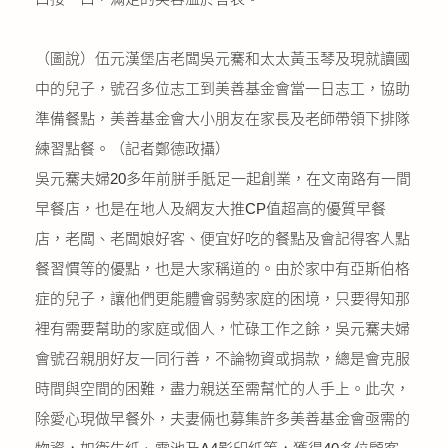
（圖說）伍元漢堡店老闆吳元騫和太太黃玉琴及現就讀國
中的兒子，號召多位志工到美善基金會當一日志工，協助
準備餐點，美善基金會大小朋友在家長及老師帶領下排隊
練習點餐。（記者鄭德政攝）
吳元騫夫婦20多年前胼手胝足一起創業，在文南路有一間
早餐店，也是在地人及網友大推CP值超高的優質早餐
店，老闆、老闆娘好客、便宜好吃的餐點及會記得客人點
餐習慣等的優點，也是大家稱道的。由於家中有亞斯伯格
症的兒子，讓他們更能體會弱勢家庭的困境，只要得知那
裡有需要幫助的家庭或個人，忙碌工作之餘，吳元騫夫婦
會號召親朋好友一同行善，不論物資或捐款，總是會克服
時間與空間的困難，盡力親送至需幫忙的人手上。此次，
除愛心現做早餐外，夫妻倆也募集許多美善基金會亟需的