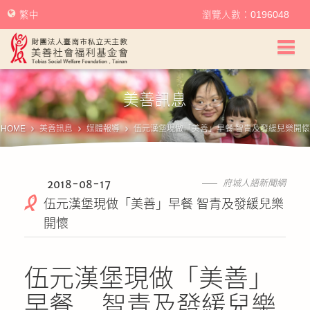
繁中
瀏覽人數：0196048
美善社會福利基金會首頁
美善訊息
關於美善
HOME
美善訊息
媒體報導
伍元漢堡現做「美善」早餐 智青及發緩兒樂開懷
美善服務
美善訊息
2018-08-17
府城人語新聞網
伍元漢堡現做「美善」早餐 智青及發緩兒樂
幫助美善
開懷
我要捐款
伍元漢堡現做「美善」
捐款徵信
早餐 智青及發緩兒樂