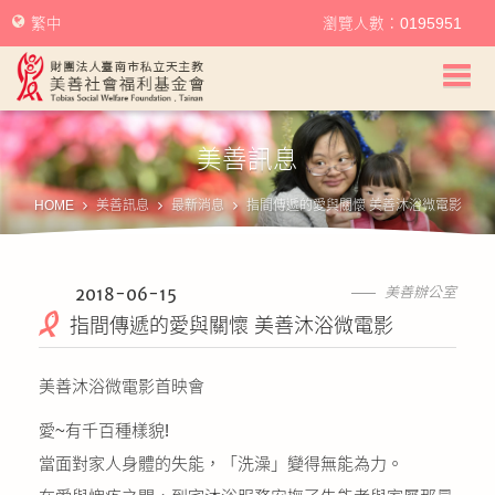
繁中
瀏覽人數：0195951
美善社會福利基金會首頁
美善訊息
關於美善
HOME
美善訊息
最新消息
指間傳遞的愛與關懷 美善沐浴微電影
美善服務
美善訊息
2018-06-15
美善辦公室
指間傳遞的愛與關懷 美善沐浴微電影
幫助美善
美善沐浴微電影首映會
我要捐款
愛~有千百種樣貌!
捐款徵信
當面對家人身體的失能，「洗澡」變得無能為力。