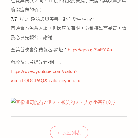
在愛與愧疚之間，到宅沐浴服務安撫了失能者與家屬那最
公益義賣
脆弱疲憊的心！
7/7（六）邀請您與美善一起在愛中相遇~
聯絡我們
首映會為免費入場，但因座位有限，為維持觀賞品質，請
務必事先報名，謝謝!
友善連結
全美首映會免費報名-網址：
https://goo.gl/SaEYXa
網站地圖
精彩預告片搶先看-網址：
https://www.youtube.com/watch?
v=eIcIjQDCPAQ&feature=youtu.be
返回列表