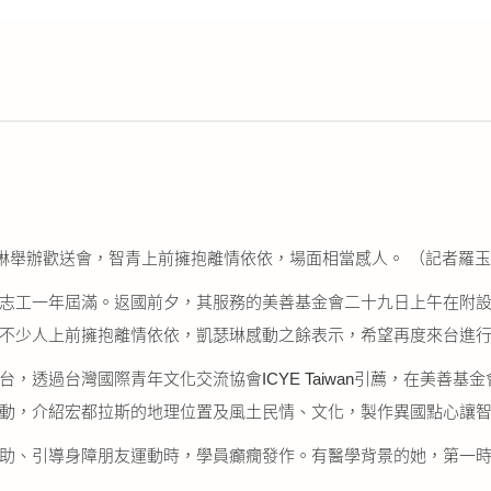
琳舉辦歡送會，智青上前擁抱離情依依，場面相當感人。 （記者羅
志工一年屆滿。返國前夕，其服務的美善基金會二十九日上午在附設
不少人上前擁抱離情依依，凱瑟琳感動之餘表示，希望再度來台進
透過台灣國際青年文化交流協會ICYE Taiwan引薦，在美善
動，介紹宏都拉斯的地理位置及風土民情、文化，製作異國點心讓
助、引導身障朋友運動時，學員癲癇發作。有醫學背景的她，第一時