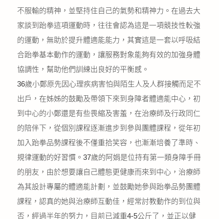
不服輸的精神，並堅持住自己的氣勢和精神力。在過去大
家談到跆拳這項運動時，往往會認為這是一項競技性較強
的運動，無助於提升體適能能力，其實這是一套以呼吸結
合跆拳基本動作的運動，讓服務對象能夠有效的加強身體
協調性，幫助他們訓練出良好的平衡感。
36歲小鄭原先因心理疾病害怕與陌生人及人群接觸而足不
出戶，在姊姊的鼓勵及帶領下來到身障者體適能中心，初
到中心的小鄭還是有些畏縮及害羞，在治療師及行政同仁
的陪伴下，從個別課程逐漸進步到參與團體課程，從年初
加入跆拳品勢課程後不僅重拾笑容，也漸漸培養了準時、
規律運動的好習慣。37歲的阿娟是位持有第一類身障手冊
的朋友，由於想要讓自己體態更健康而來到中心，治療師
為其設計專屬的體適能計劃，並鼓勵她參與跆拳品勢團體
課程，認真的她與治療師互動佳，經常討教動作的到位與
否，經過半年的努力，目前已減重4-5公斤了，並正以健