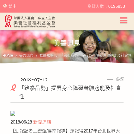
繁中
瀏覽人數：0195833
美善社會福利基金會首頁
美善訊息
關於美善
HOME
美善訊息
媒體報導
「跆拳品勢」提昇身心障礙者體適能及社會性
美善服務
美善訊息
2018-07-12
勁報
「跆拳品勢」提昇身心障礙者體適能及社會
幫助美善
性
我要捐款
2018/06/28
新聞連結
捐款徵信
【勁報記者王繪甄/臺南報導】還記得2017年台北世界大