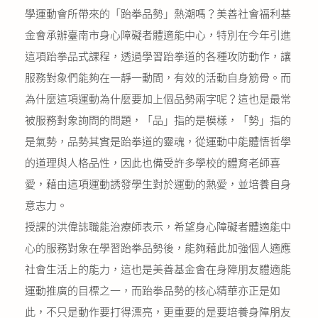
學運動會所帶來的「跆拳品勢」熱潮嗎？美善社會福利基
公益義賣
金會承辦臺南市身心障礙者體適能中心，特別在今年引進
聯絡我們
這項跆拳品式課程，透過學習跆拳道的各種攻防動作，讓
服務對象們能夠在一靜一動間，有效的活動自身筋骨。而
友善連結
為什麼這項運動為什麼要加上個品勢兩字呢？這也是最常
被服務對象詢問的問題，「品」指的是模樣，「勢」指的
網站地圖
是氣勢，品勢其實是跆拳道的靈魂，從運動中能體悟哲學
的道理與人格品性，因此也備受許多學校的體育老師喜
愛，藉由這項運動誘發學生對於運動的熱愛，並培養自身
意志力。
授課的洪偉誌職能治療師表示，希望身心障礙者體適能中
心的服務對象在學習跆拳品勢後，能夠藉此加強個人適應
社會生活上的能力，這也是美善基金會在身障朋友體適能
運動推廣的目標之一，而跆拳品勢的核心精華亦正是如
此，不只是動作要打得漂亮，更重要的是要培養身障朋友