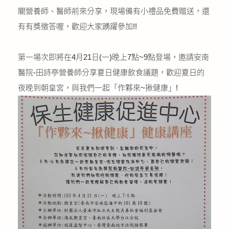
公益義賣
關營養師、醫師前來分享，現場備有小禮品免費贈送，還
有有獎徵答喔，歡迎大家踴躍參加!!
聯絡我們
第一場次即將在4月21日(一)晚上7點~9點登場，邀請安南
友善連結
醫院-田詩亭營養師分享夏日健康飲食議題，歡迎夏日的
夜晚到朝皇宮，與我們一起「作夥來~揪健康」!
網站地圖