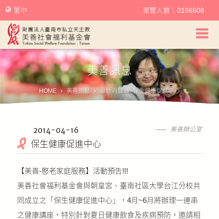
繁中
瀏覽人數：0196508
美善社會福利基金會首頁
美善訊息
關於美善
HOME
美善訊息
最新消息
保生健康促進中心
美善服務
美善訊息
2014-04-16
美善辦公室
保生健康促進中心
幫助美善
【美善-憨老家庭服務】活動預告!!!
我要捐款
美善社會福利基金會與朝皇宮、臺南社區大學台江分校共
同成立之「保生健康促進中心」，4月~6月將辦理一連串
捐款徵信
之健康講座，特別針對夏日健康飲食及疾病預防，邀請相