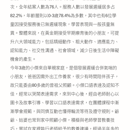
次，全年結案人數為76人。服務人數以發展遲緩居多占
82.2%，年齡層則以0-3歲78.4%為多數，其中也有6位學
童因接受服務後已無遲緩現象，學習表現與一般孩童無
異。整體來說，在黃金期接受早期療育後的小朋友，可提
升六大領域能力，包括精細動作、粗大動作、適應能力、
認知能力、社交性溝通、社會領域，減少日後生活中障礙
機會的產生。
今年3歲的小傑來自單親家庭，是個發展遲緩合併氣喘的
小朋友，爸爸因需外出工作養家，很少有時間陪伴孩子，
故只能委由80多歲的曾祖父照顧。小傑口語表達及認知不
佳，經常以哭鬧表達需求，來到中心後，經由老師耐心以
圖卡及故事引導、學習以口語表達需求，在團體課程中漸
漸學會規範，與同儕互動也懂得輪流等待及遵守規則。爺
爺、姑婆也常到家中照顧小傑，積極與老師學習教養技
巧，嘗試在家裡執行老師給予的教養建議，經過半年多的