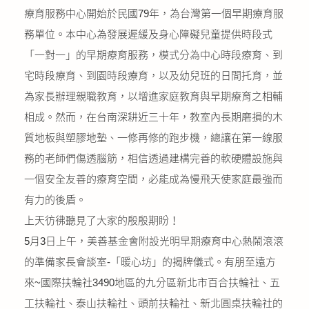
療育服務中心開始於民國79年，為台灣第一個早期療育服
公益義賣
務單位。本中心為發展遲緩及身心障礙兒童提供時段式
聯絡我們
「一對一」的早期療育服務，模式分為中心時段療育、到
宅時段療育、到園時段療育，以及幼兒班的日間托育，並
友善連結
為家長辦理親職教育，以增進家庭教育與早期療育之相輔
相成。然而，在台南深耕近三十年，教室內長期磨損的木
網站地圖
質地板與塑膠地墊、一修再修的跑步機，總讓在第一線服
務的老師們傷透腦筋，相信透過建構完善的軟硬體設施與
一個安全友善的療育空間，必能成為慢飛天使家庭最強而
有力的後盾。
上天彷彿聽見了大家的殷殷期盼！
5月3日上午，美善基金會附設光明早期療育中心熱鬧滾滾
的準備家長會談室-「暖心坊」的揭牌儀式。有朋至遠方
來~國際扶輪社3490地區的九分區新北市百合扶輪社、五
工扶輪社、泰山扶輪社、頭前扶輪社、新北圓桌扶輪社的