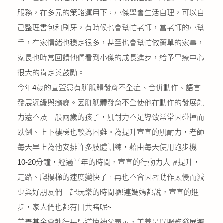
服務，在多元的策略運用下，小傑學會生活自理，可以自
己整理書包和刷牙，有時候也會幫忙老師，當老師的小幫
手，在家情緒也穩定很多，甚至也會幫忙做簡單的家事，
家長也時常回饋他們看到小傑的成長進步，給予早療中心
很大的肯定與鼓勵。
今年4歲的宣萱患有胼胝體發育不全症、合併動作、語言
發展遲緩與癲癇。因胼胝體發育不全使他在動作的發展能
力遠不及一般兩歲的孩子，肌耐力不足導致常常因碰撞而
跌倒、上下樓梯也較為困難。為提升宣宣的肌耐力，老師
每天早上為他安排許多肢體訓練，藉由每天使用跑步機
10-20分鐘，經過半年的時間，宣宣的行動力大幅提升，
走路、爬樓梯的速度變快了，再也不會因著動作太慢而減
少與好朋友們一起玩樂的時間囉!連媽媽都說，宣宣的進
步，家人們也都有目共睹呢~
美善基金會執行長吳道遠神父表示，美善是以服務發展遲