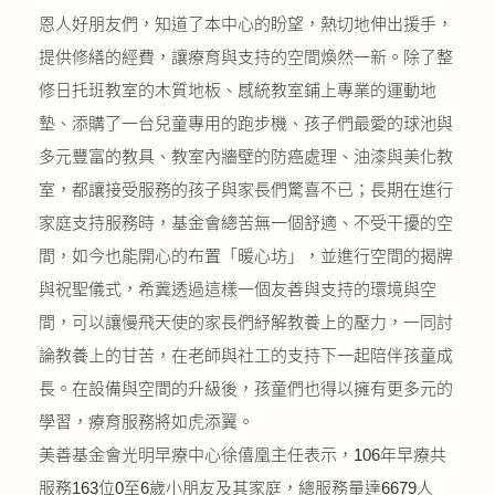
恩人好朋友們，知道了本中心的盼望，熱切地伸出援手，
提供修繕的經費，讓療育與支持的空間煥然一新。除了整
修日托班教室的木質地板、感統教室鋪上專業的運動地
墊、添購了一台兒童專用的跑步機、孩子們最愛的球池與
多元豐富的教具、教室內牆壁的防癌處理、油漆與美化教
室，都讓接受服務的孩子與家長們驚喜不已；長期在進行
家庭支持服務時，基金會總苦無一個舒適、不受干擾的空
間，如今也能開心的布置「暖心坊」，並進行空間的揭牌
與祝聖儀式，希冀透過這樣一個友善與支持的環境與空
間，可以讓慢飛天使的家長們紓解教養上的壓力，一同討
論教養上的甘苦，在老師與社工的支持下一起陪伴孩童成
長。在設備與空間的升級後，孩童們也得以擁有更多元的
學習，療育服務將如虎添翼。
美善基金會光明早療中心徐僖凰主任表示，106年早療共
服務163位0至6歲小朋友及其家庭，總服務量達6679人