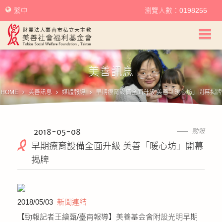
繁中
瀏覽人數：0198255
美善社會福利基金會首頁
美善訊息
關於美善
HOME
美善訊息
媒體報導
早期療育設備全面升級 美善「暖心坊」開幕揭牌
美善服務
美善訊息
2018-05-08
勁報
早期療育設備全面升級 美善「暖心坊」開幕
幫助美善
揭牌
我要捐款
2018/05/03
新聞連結
捐款徵信
【勁報記者王繪甄/臺南報導】美善基金會附設光明早期