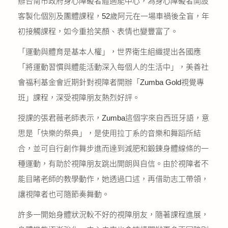
辦台南市政府身心障礙者體適能中心，為身心障礙者開設
公益義賣
客製化個別及團體課程，52歲阿元在一場車禍後全盲，年
初接觸課程，如今重拾笑顏、表情也變豐富了。
聯絡我們
「運動與體育是基本人權」，世界衛生組織提出各國應
友善連結
「將運動習慣與體能活動深入每個人的生活中」，美善社
會福利基金會近期針對視障者開辦「Zumba Gold視覺專
網站地圖
班」課程，深受視障朋友熱烈好評。
授課的張君薇老師表示，Zumba這個字來自西班牙語，意
思是「快樂的祭典」，是使用拉丁系的音樂和舞蹈所結
合，並可自行創作舞步進而達到減肥和鍛鍊身體線條的一
種運動，有助於視障朋友跳出開朗與自信。由於視障者不
能目睹老師的教學動作，她透過口述，再借助志工帶領，
讓視障者也可隨節奏舞動。
許多一開始身體狀況較不好的視障朋友，隨著課程進展，