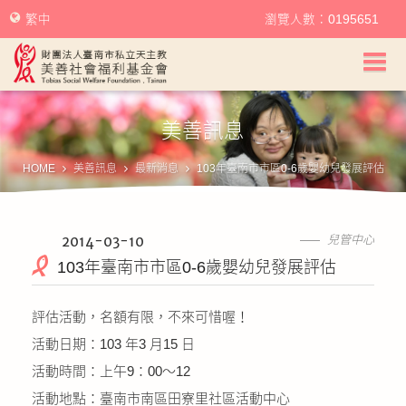
繁中
瀏覽人數：0195651
美善社會福利基金會首頁
美善訊息
關於美善
HOME
美善訊息
最新消息
103年臺南市市區0-6歲嬰幼兒發展評估
美善服務
美善訊息
2014-03-10
兒管中心
103年臺南市市區0-6歲嬰幼兒發展評估
幫助美善
評估活動，名額有限，不來可惜喔！
我要捐款
活動日期：103 年3 月15 日
活動時間：上午9：00～12
捐款徵信
活動地點：臺南市南區田寮里社區活動中心