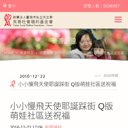
繁中
瀏覽人數：0196307
美善社會福利基金會首頁
美善訊息
關於美善
HOME
美善訊息
媒體報導
小小慢飛天使耶誕踩街 Q版萌娃社區送祝福
美善服務
美善訊息
2016-12-22
自由時報
小小慢飛天使耶誕踩街 Q版萌娃社區送祝福
幫助美善
小小慢飛天使耶誕踩街 Q版
我要捐款
萌娃社區送祝福
捐款徵信
2016-12-22 17:06
新聞連結