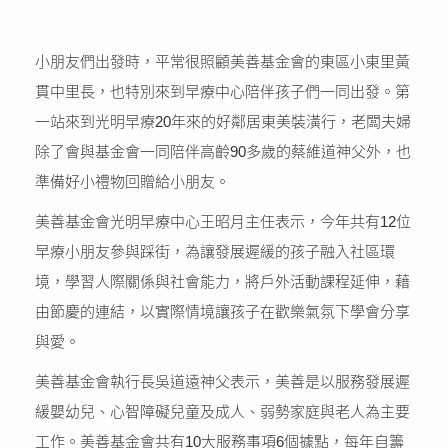
小朋友們出發時，平常很照顧美善基金會的東區小東里黃
貫中里長，也特別來到早療中心陪伴孩子們一同出發。第
一站來到光明早療20年來的好鄰居東美裝潢行，老闆夫婦
除了會與基金會一同陪伴高齡90多歲的蔡維道神父外，也
準備好小禮物回贈給小朋友。
美善基金會光明早療中心王昭月主任表示，今年共有12位
早療小朋友參與踩街，為讓發展遲緩的孩子融入社區環
境，學習人際關係與社會能力，將戶外活動課程延伸，藉
由節慶的連結，以實際情境讓孩子在歡樂氣氛下學會分享
與愛。
美善基金會執行長吳道遠神父表示，美善是以服務發展遲
緩嬰幼兒、心智障礙兒童及成人、弱勢家庭與老人為主要
工作。美善基金會共有10大服務事項6個據點，每年自籌