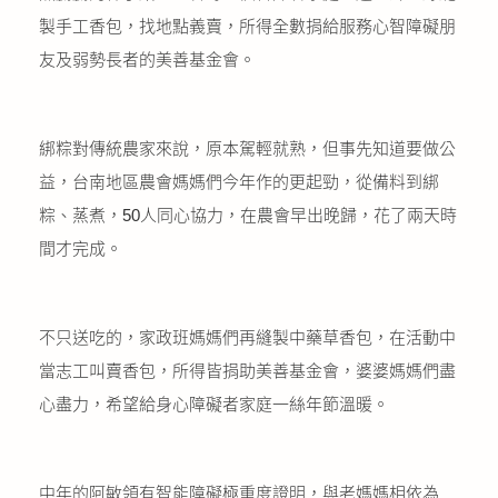
製手工香包，找地點義賣，所得全數捐給服務心智障礙朋
友及弱勢長者的美善基金會。
綁粽對傳統農家來說，原本駕輕就熟，但事先知道要做公
益，台南地區農會媽媽們今年作的更起勁，從備料到綁
粽、蒸煮，50人同心協力，在農會早出晚歸，花了兩天時
間才完成。
不只送吃的，家政班媽媽們再縫製中藥草香包，在活動中
當志工叫賣香包，所得皆捐助美善基金會，婆婆媽媽們盡
心盡力，希望給身心障礙者家庭一絲年節溫暖。
中年的阿敏領有智能障礙極重度證明，與老媽媽相依為