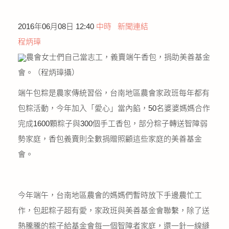
公益義賣
2016年06月08日 12:40
中時
新聞連結
聯絡我們
程炳璋
農會女士們自己當志工，義賣端午香包，捐助美善基金
友善連結
會。（程炳璋攝）
網站地圖
端午包粽是農家傳統習俗，台南地區農會家政班每年都有
包粽活動，今年加入「愛心」當內餡，50名婆婆媽媽合作
完成1600顆粽子與300個手工香包，部分粽子轉送智障弱
勢家庭，香包義賣則全數捐贈照顧這些家庭的美善基金
會。
今年端午，台南地區農會的媽媽們暫時放下手邊農忙工
作，包起粽子超有愛，家政班與美善基金會聯繫，除了送
熱騰騰的粽子給基金會每一個智障者家庭，還一針一線縫