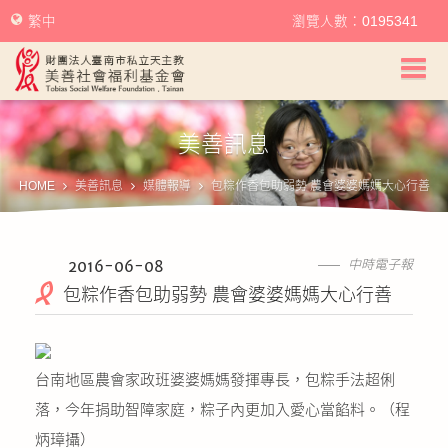
繁中
瀏覽人數：0195341
美善社會福利基金會首頁
美善訊息
關於美善
HOME
美善訊息
媒體報導
包粽作香包助弱勢 農會婆婆媽媽大心行善
美善服務
美善訊息
2016-06-08
中時電子報
包粽作香包助弱勢 農會婆婆媽媽大心行善
幫助美善
我要捐款
台南地區農會家政班婆婆媽媽發揮專長，包粽手法超俐
落，今年捐助智障家庭，粽子內更加入愛心當餡料。（程
捐款徵信
炳璋攝）