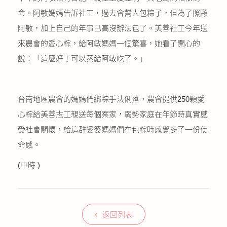
命。阿敏媽媽告訴社工，過去會幫人包粽子，但為了照顧
阿敏，加上自己的年事已高沒辦法包了。美善社工今年送
來農會的愛心粽，給阿敏媽媽一個驚喜，她看了開心的
說：「這麼好！可以蒸給阿敏吃了。」
台南地區農會的媽媽們綁粽手法俐落，農會提供250顆愛
心粽給美善志工親送每個案家，弱勢家庭在年節時真實感
受社會關懷，給這群婆婆媽媽們在包粽時感覺多了一份使
命感。
(中時 )
返回列表