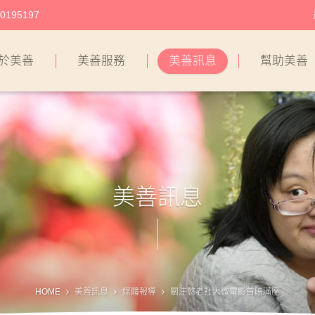
195197
於美善
美善服務
美善訊息
幫助美善
美善訊息
HOME
美善訊息
媒體報導
關注憨老社大微電影首映滿座