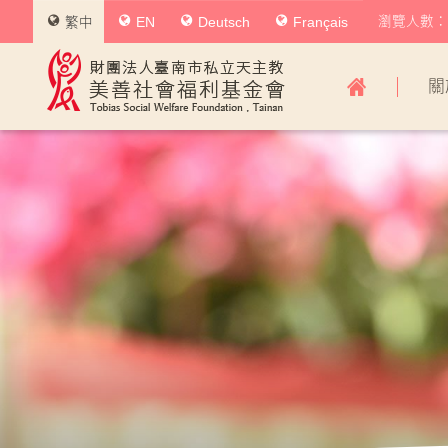
瀏覽人數：0
繁中
EN
Deutsch
Français
美
關
善
社
會
福
利
基
金
會
主
導
覽