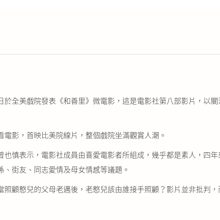
日於全美戲院發表《和善里》微電影，這是電影社第八部影片，以關
看電影，首映比美院線片，整個戲院坐滿觀賞人潮。
也慎表示，電影社成員由喜愛電影者所組成，幾乎都是素人，四年
係、街友、同志愛情及母女情感等議題。
照顧憨兒的父母老邁後，老憨兒該由誰接手照顧？影片並非批判，