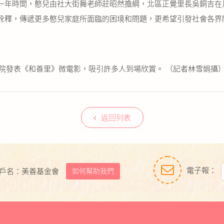
年時間，憨兒由社大街舞老師莊昭然擔綱，北區正覺里長吳銅吉在
詮釋，傳遞更多憨兒家庭所面臨的困境和問題，更希望引發社會各界
院發表《和善里》微電影，吸引許多人到場欣賞。 （記者林雪娟攝
返回列表
電子報：
如何幫助我們
戶名：美善基金會