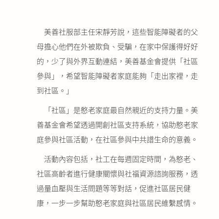
美善社服部主任宋靜芳說，這些智能障礙者的父
母擔心他們在外被欺負、受騙，在家中保護得好好
的，少了與外界互動連結，美善基金會提供「社區
參與」，希望智能障礙者家庭能夠「走出家裡，走
到社區。」
「社區」是憨老家庭最自然親近的支持力量。美
善基金會希望透過開創社區支持系統，協助憨老家
庭參與社區活動，在社區參與中共譜生命的意義。
活動內容包括，社工在每週固定時間，為憨老、
社區高齡者進行健康關懷與社福資源諮詢服務，透
過量血壓與生活問題等等對話，促進社區居民健
康，一步一步幫助憨老家庭與社區居民維繫感情。