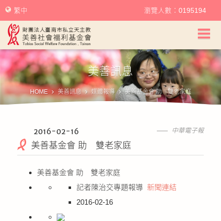
繁中
瀏覽人數：0195194
美善社會福利基金會首頁
美善訊息
關於美善
HOME
美善訊息
媒體報導
美善基金會 助 雙老家庭
美善服務
美善訊息
2016-02-16
中華電子報
美善基金會 助 雙老家庭
幫助美善
美善基金會 助 雙老家庭
我要捐款
記者陳治交專題報導
新聞連結
2016-02-16
捐款徵信