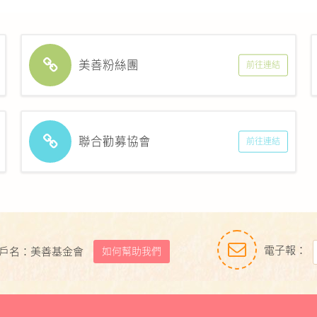
美善粉絲團
前往連結
聯合勸募協會
前往連結
電子報：
如何幫助我們
戶名：美善基金會