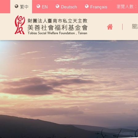
瀏覽人數：0
繁中
EN
Deutsch
Français
美
關
善
社
會
福
利
基
金
會
主
導
覽