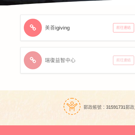
美善igiving
前往連結
瑞復益智中心
前往連結
郵政帳號：31591731
郵政