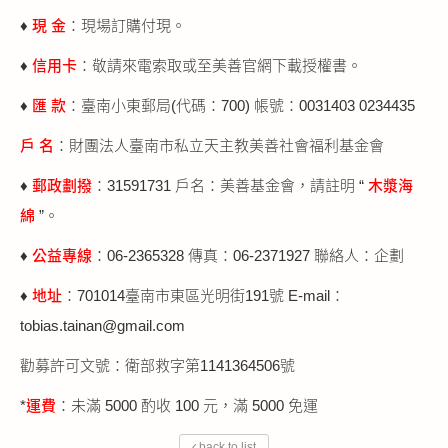
♦
現 金
：現場訂購付現。
♦
信用卡
：敬請來電索取或至美善官網下載授權書。
♦
匯 款
：臺南小東郵局(代碼：700) 帳號：0031403 0234435
戶 名
：財團法人臺南市私立天主教美善社會福利基金會
♦
郵政劃撥
：31591731 戶名：美善基金會，請註明 “
木漿海
綿
”。
♦
公益專線
：06-2365328 傳真：06-2371927 聯絡人：企劃
♦
地址
：701014臺南市東區光明街191號 E-mail：
tobias.tainan@gmail.com
勸募許可文號：衛部救字第1141364506號
*
運費
：未滿 5000 酌收 100 元，滿 5000 免運
back to list