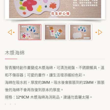
公益義賣
聯絡我們
友善連結
網站地圖
木漿海綿
智青獨特創作畫變成木漿海綿，可清洗碗盤、不銹鋼餐具，溫
和不傷容器；可愛的畫作，讓生活增添繽紛色彩。
海綿在吸水前，厚度約3MM，吸水後會膨脹到約15MM，膨脹
後的海綿不會再恢復到原本的厚度。
規格：12*8CM 木漿海綿為消耗品，建議勿直曬太陽。