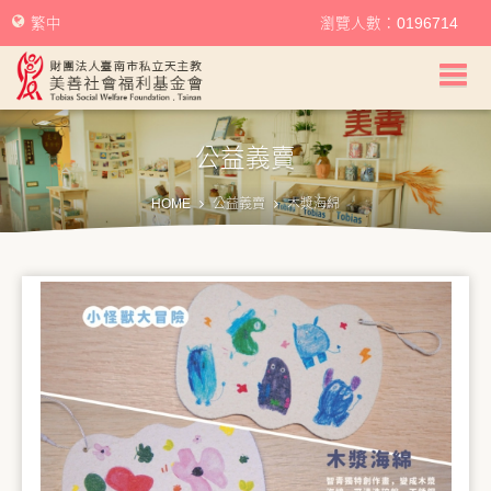
繁中
瀏覽人數：0196714
美善社會福利基金會首頁
公益義賣
關於美善
HOME
公益義賣
木漿海綿
美善服務
美善訊息
幫助美善
我要捐款
捐款徵信