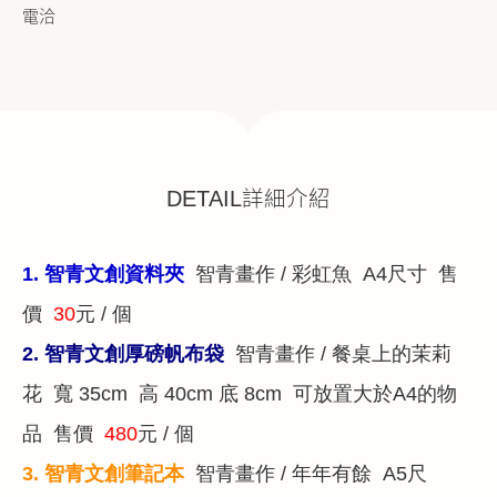
電洽
DETAIL詳細介紹
1.
智青文創資料夾
智青畫作 / 彩虹魚
A4尺寸 售
價
30
元 / 個
2. 智青文創厚磅帆布袋
智青畫作 / 餐桌上的茉莉
花 寬 35cm 高 40cm 底 8cm 可放置大於A4的物
品
售價
480
元 / 個
3. 智青文創筆記本
智青畫作 / 年年有餘 A5尺