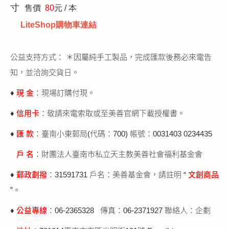
寸
售價
80
元 / 本
LiteShop購物車連結
公益支持方式： ＊因屬純手工製品，完成匯款後務必來電告
知，並洽詢交貨日。
♦
現 金
：現場訂購付現。
♦
信用卡
：敬請來電索取或至美善官網下載授權書。
♦
匯 款
：臺南小東郵局(代碼：700) 帳號：0031403 0234435
戶 名
：財團法人臺南市私立天主教美善社會福利基金會
♦
郵政劃撥
：31591731 戶名：美善基金會，請註明 “
文創商品
”。
♦
公益專線
：06-2365328 傳真：06-2371927 聯絡人：企劃