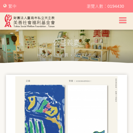
繁中
瀏覽人數：0194430
美善社會福利基金會首頁
公益義賣
關於美善
HOME
公益義賣
智青文創商品
美善服務
美善訊息
幫助美善
我要捐款
捐款徵信