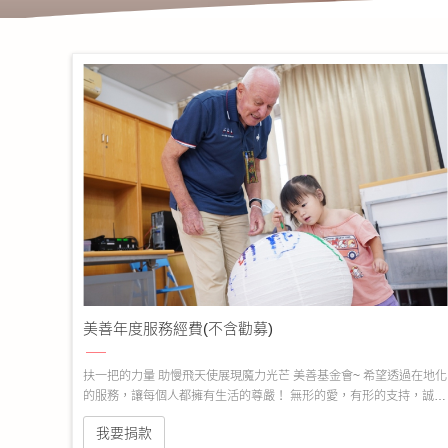
美善年度服務經費(不含勸募)
扶一把的力量 助慢飛天使展現魔力光芒 美善基金會~ 希望透過在地化
的服務，讓每個人都擁有生活的尊嚴！ 無形的愛，有形的支持，誠摯
地邀請您成為長期支持我們的夥伴，助他們一臂之力！ 扶一把的力量
我要捐款
缺你不可！