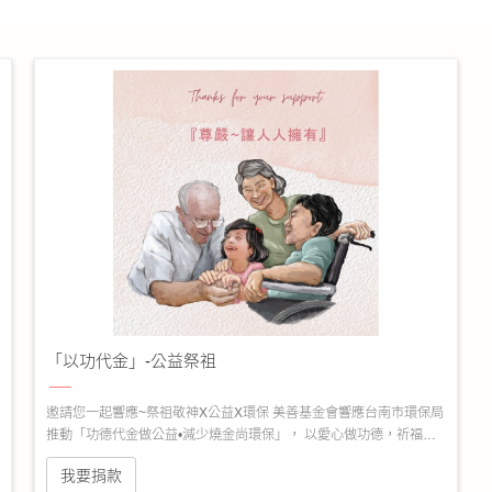
「以功代金」-公益祭祖
邀請您一起響應~祭祖敬神X公益X環保 美善基金會響應台南市環保局
推動「功德代金做公益•減少燒金尚環保」， 以愛心做功德，祈福廻
向眾神祖先
我要捐款