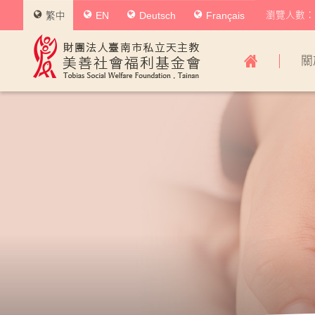
瀏覽人數：0
繁中
EN
Deutsch
Français
美
關
善
社
會
福
利
基
金
會
主
導
覽