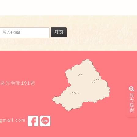
訂閱
東區光明街191號
放
大
檢
視
@gmail.com