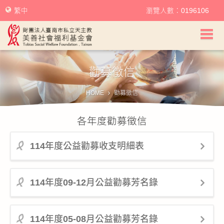
繁中
瀏覽人數：0196106
美善社會福利基金會首頁
勸募徵信
關於美善
HOME
勸募徵信
美善服務
各年度勸募徵信
美善訊息
114年度公益勸募收支明細表
幫助美善
114年度09-12月公益勸募芳名錄
我要捐款
捐款徵信
114年度05-08月公益勸募芳名錄