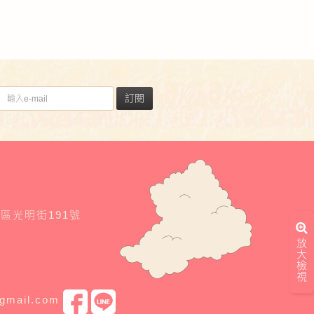
訂閱
東區光明街191號
放
大
檢
視
@gmail.com