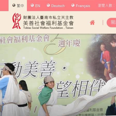
瀏覽人數：0
繁中
EN
Deutsch
Français
美
關
善
社
會
福
利
基
金
會
主
導
覽