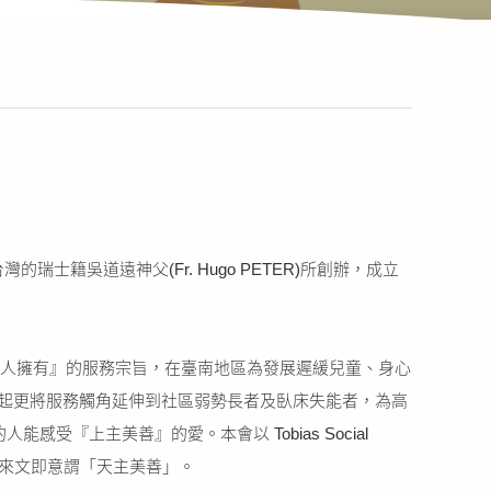
的瑞士籍吳道遠神父(Fr. Hugo PETER)所創辦，成立
人人擁有』的服務宗旨，在臺南地區為發展遲緩兒童、身心
14)起更將服務觸角延伸到社區弱勢長者及臥床失能者，為高
受『上主美善』的愛。本會以 Tobias Social
ias希伯來文即意謂「天主美善」。